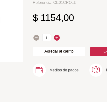
Referencia
:
CE01CROLE
$
1154
,
00
Agregar al carrito
C
Medios de pagos