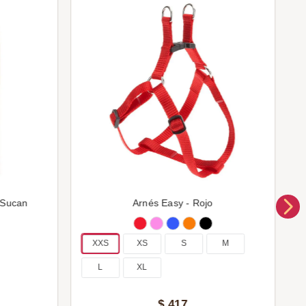
 Sucan
Arnés Easy - Rojo
XXS
XS
S
M
L
XL
$
417