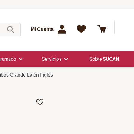
¿Qué est
Mi Cuenta
gramado
Servicios
SUCAN
mbos Grande Latón Inglés