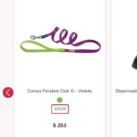
Correa Ferplast Club G - Violeta
Dispensad
10/120
$
253