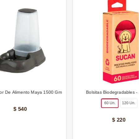
or De Alimento Maya 1500 Gm
Bolsitas Biodegradables -
60 Un.
120 Un.
$
540
$
220