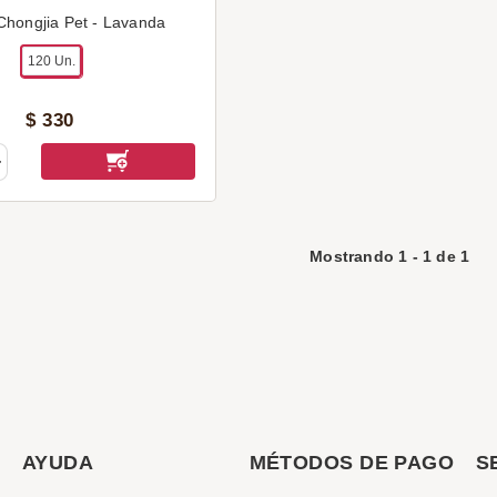
 Chongjia Pet - Lavanda
120 Un.
$
330
Mostrando
1
-
1
de
1
AYUDA
MÉTODOS DE PAGO
S