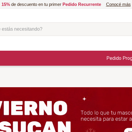
15%
de descuento en tu primer
Pedido Recurrente
Conocé más
ás necesitando?
Pedido Pro