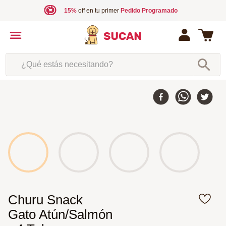
15%
off en tu primer
Pedido Programado
¿Qué estás necesitando?
Churu Snack
Gato Atún/Salmón