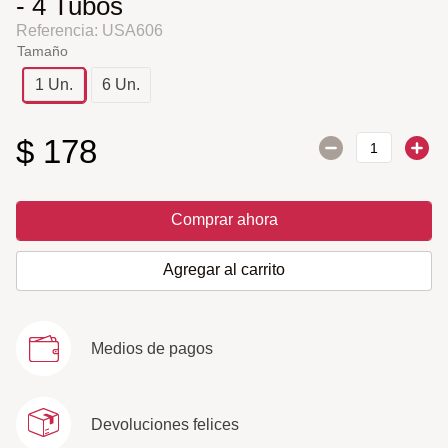
- 4 Tubos
Referencia
:
USA606
Tamaño
1 Un.
6 Un.
$
178
Comprar ahora
Agregar al carrito
Medios de pagos
Devoluciones felices