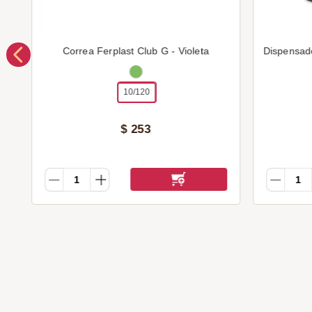
Correa Ferplast Club G - Violeta
Dispensad
10/120
$
253