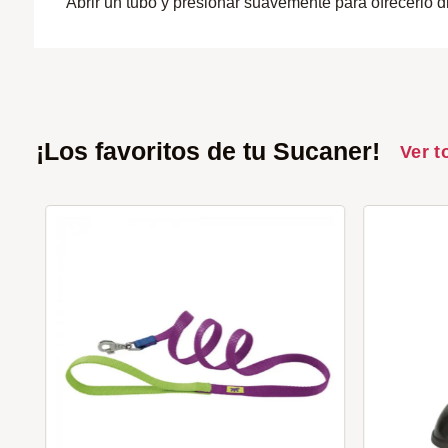
Abrir un tubo y presionar suavemente para ofrecerlo 
¡Los favoritos de tu Sucaner!
Ver t