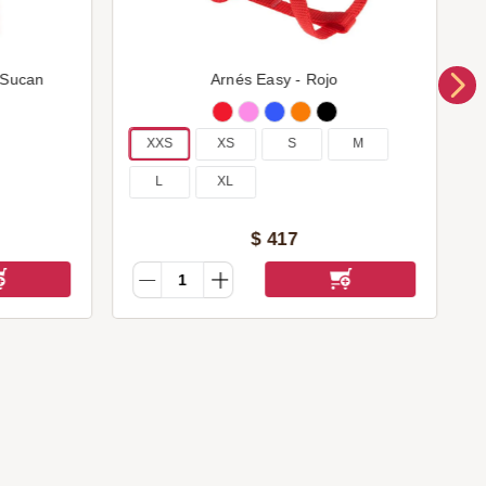
 Sucan
Arnés Easy - Rojo
XXS
XS
S
M
L
XL
$
417