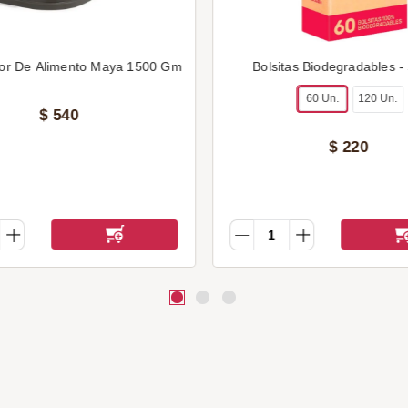
or De Alimento Maya 1500 Gm
Bolsitas Biodegradables -
60 Un.
120 Un.
$
540
$
220