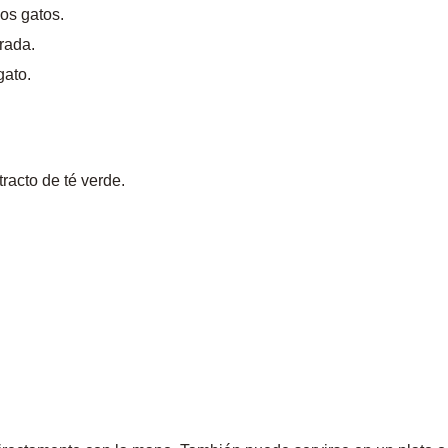
os gatos.
brada.
gato.
tracto de té verde.