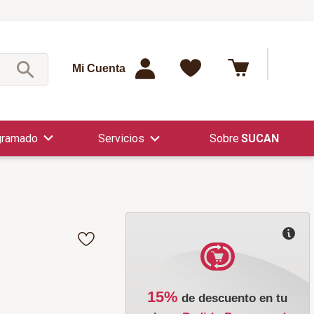
¿Qué est
Mi Cuenta
gramado
Servicios
SUCAN
15%
de descuento en tu