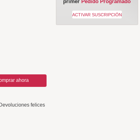
primer
Pedido Programado
omprar ahora
Devoluciones felices