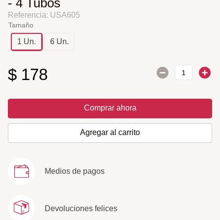
- 4 Tubos
Referencia
:
USA605
Tamaño
1 Un.
6 Un.
$
178
Comprar ahora
Agregar al carrito
Medios de pagos
Devoluciones felices