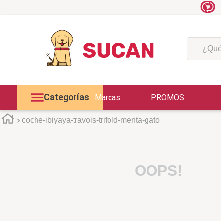
¿Qué est
Categorías
Marcas
PROMOS
coche-ibiyaya-travois-trifold-menta-gato
OOPS!