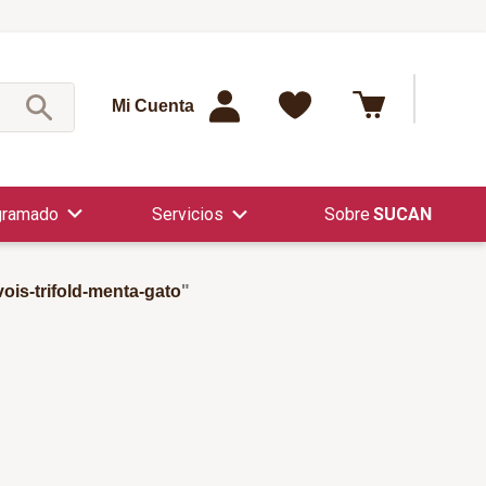
¿Qué est
Mi Cuenta
gramado
Servicios
SUCAN
vois-trifold-menta-gato
"