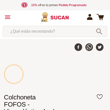
15%
off en tu primer
Pedido Programado
¿Qué estás necesitando?
30 %
-
Colchoneta
FOFOS -