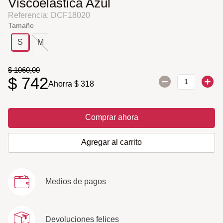
Viscoelástica Azul
Referencia
:
DCF18020
Tamaño
S
M
$
1060
,
00
$
742
Ahorra
$
318
Comprar ahora
Agregar al carrito
Medios de pagos
Devoluciones felices