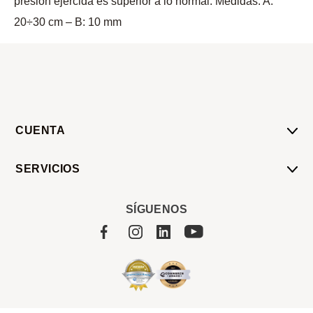
presión ejercida es superior a lo normal. Medidas: A:
20÷30 cm – B: 10 mm
CUENTA
Mi Cuenta
SERVICIOS
Mis Compras
Pedido Programado
Carrito
SÍGUENOS
Servicios
Tienda
Sobre Sucan