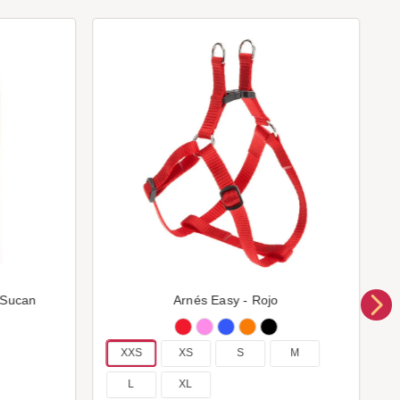
 Sucan
Arnés Easy - Rojo
XXS
XS
S
M
L
XL