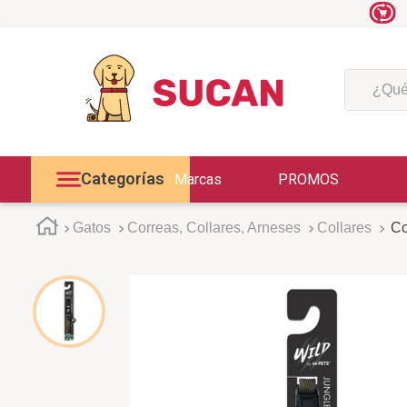
¿Qué est
Categorías
Marcas
PROMOS
Gatos
Correas, Collares, Arneses
Collares
Co