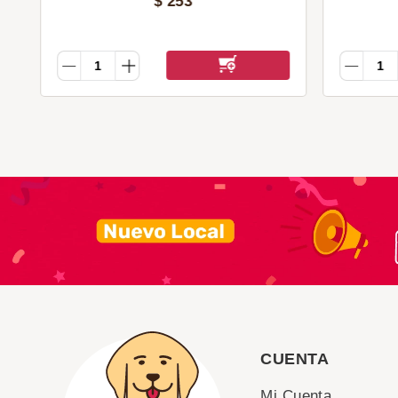
$
253
CUENTA
Mi Cuenta