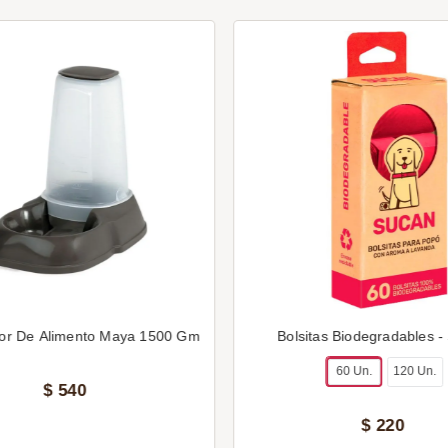
or De Alimento Maya 1500 Gm
Bolsitas Biodegradables -
60 Un.
120 Un.
$
540
$
220