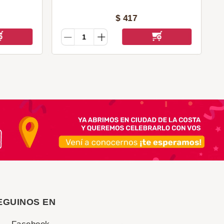
$
417
EGUINOS EN