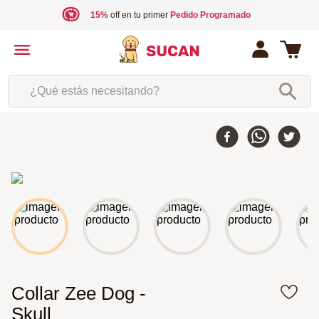
15%
off en tu primer
Pedido Programado
¿Qué estás necesitando?
Collar Zee Dog -
Skull