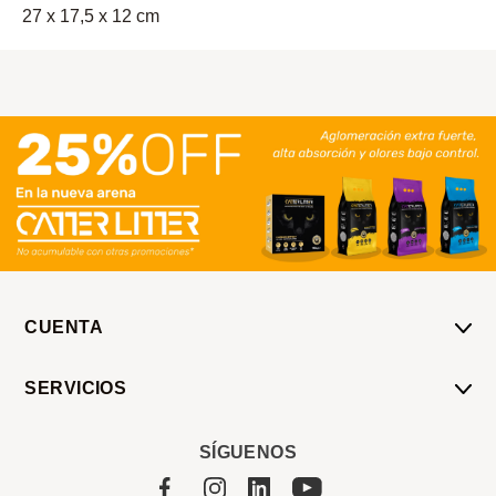
27 x 17,5 x 12 cm
CUENTA
Mi Cuenta
SERVICIOS
Mis Compras
Pedido Programado
Carrito
SÍGUENOS
Servicios
Tienda