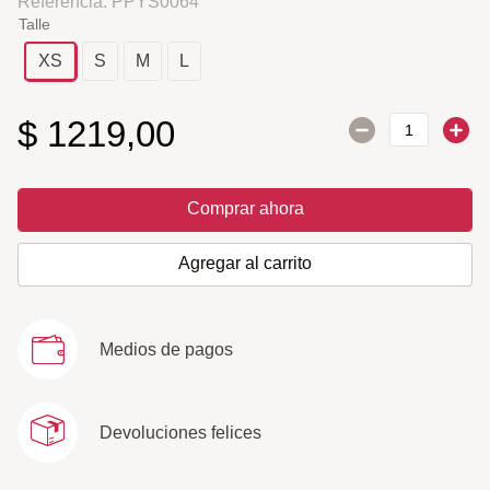
Referencia
:
PPYS0064
Talle
XS
S
M
L
$
1219
,
00
Comprar ahora
Agregar al carrito
Medios de pagos
Devoluciones felices