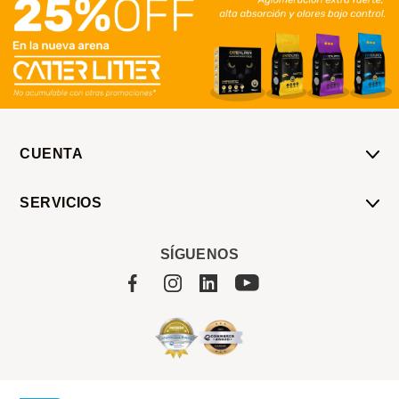
CUENTA
Mi Cuenta
SERVICIOS
Mis Compras
Pedido Programado
Carrito
SÍGUENOS
Servicios
Tienda
Sobre Sucan