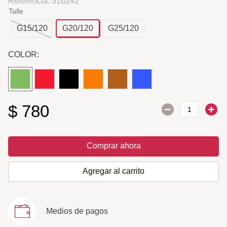
Referencia
:
516242
Talle
G15/120
G20/120
G25/120
COLOR:
$
780
Comprar ahora
Agregar al carrito
Medios de pagos