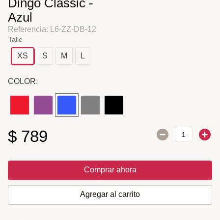
Dingo Classic -
Azul
Referencia
:
L6-ZZ-DB-12
Talle
XS
S
M
L
COLOR:
$
789
Comprar ahora
Agregar al carrito