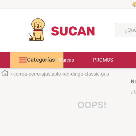
¿Qué est
Categorías
Marcas
PROMOS
correa-perro-ajustable-red-dingo-classic-gris
No
¿Q
OOPS!