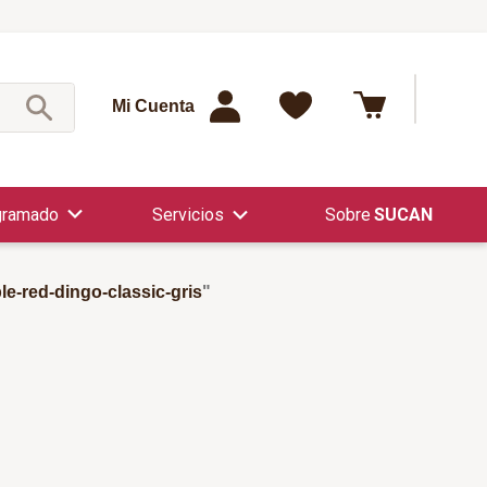
¿Qué est
Mi Cuenta
gramado
Servicios
SUCAN
le-red-dingo-classic-gris
"