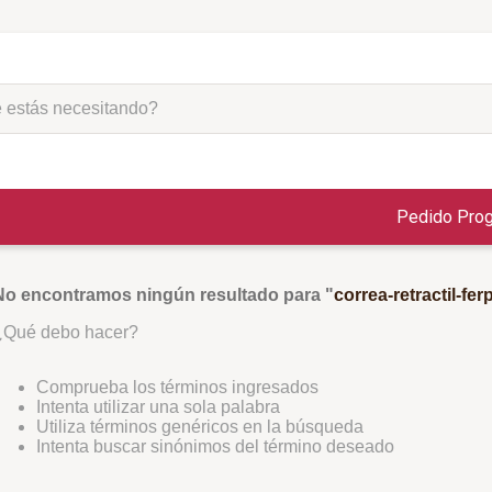
Envío Gratis a todo el país
por compras mayores a
$1000
ás necesitando?
Pedido Pro
No encontramos ningún resultado para "
correa-retractil-fe
¿Qué debo hacer?
Comprueba los términos ingresados
Intenta utilizar una sola palabra
Utiliza términos genéricos en la búsqueda
Intenta buscar sinónimos del término deseado