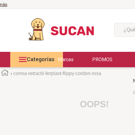
¿Qué est
Categorías
Marcas
PROMOS
correa-retractil-ferplast-flippy-cordon-rosa
OOPS!