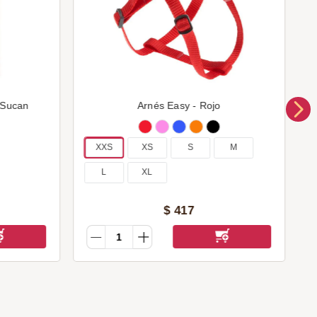
 Sucan
Arnés Easy - Rojo
XXS
XS
S
M
L
XL
$
417