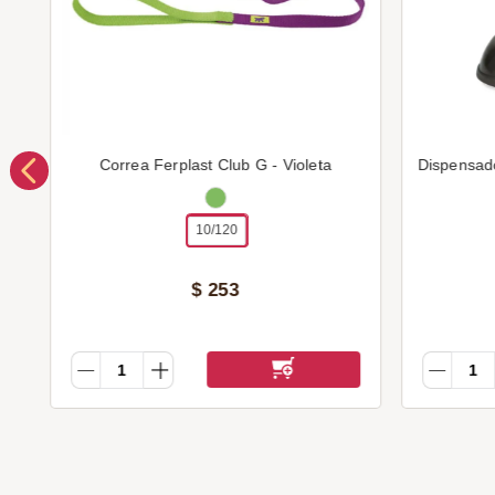
Correa Ferplast Club G - Violeta
Dispensad
10/120
$
253