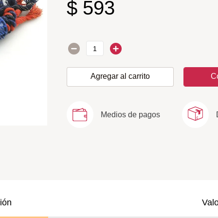
$
593
Agregar al carrito
C
Medios de pagos
ión
Val