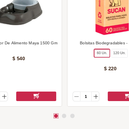
or De Alimento Maya 1500 Gm
Bolsitas Biodegradables -
60 Un.
120 Un.
$
540
$
220