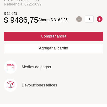
Referencia
:
87255099
$
12
.
649
$
9486
,
75
Ahorra
$
3162
,
25
Comprar ahora
Agregar al carrito
Medios de pagos
Devoluciones felices