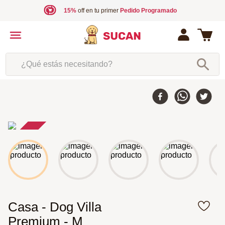
15%
off en tu primer
Pedido Programado
¿Qué estás necesitando?
25 %
-
Casa - Dog Villa
Premium - M