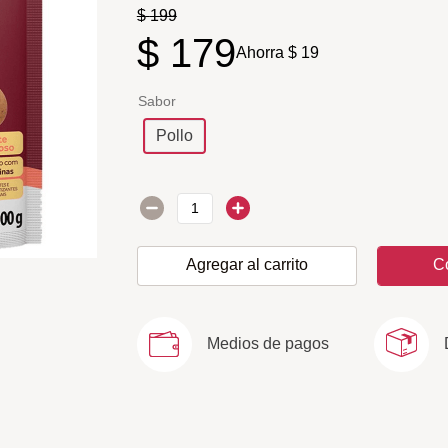
$
199
$
179
Ahorra
$
19
Sabor
Pollo
Agregar al carrito
C
Medios de pagos