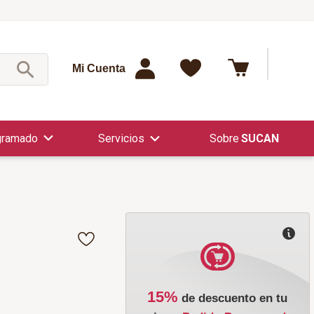
¿Qué est
Mi Cuenta
gramado
Servicios
SUCAN
15%
de descuento en tu