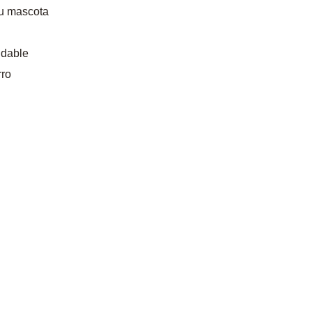
u mascota
udable
rro