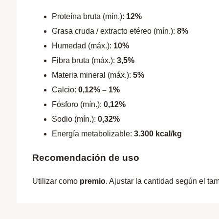
Proteína bruta (mín.):
12%
Grasa cruda / extracto etéreo (mín.):
8%
Humedad (máx.):
10%
Fibra bruta (máx.):
3,5%
Materia mineral (máx.):
5%
Calcio:
0,12% – 1%
Fósforo (mín.):
0,12%
Sodio (mín.):
0,32%
Energía metabolizable:
3.300 kcal/kg
Recomendación de uso
Utilizar como
premio
. Ajustar la cantidad según el ta