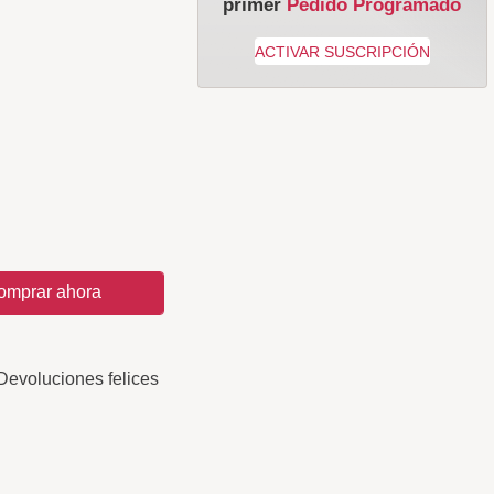
primer
Pedido Programado
omprar ahora
Devoluciones felices