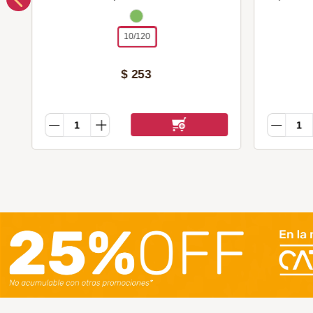
10/120
$
253