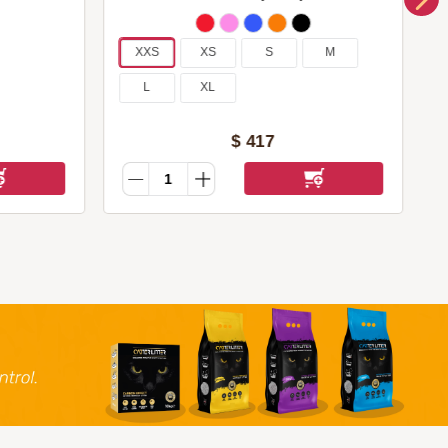
XXS
XS
S
M
L
XL
$
417