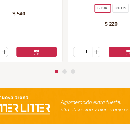
60 Un.
120 Un.
$
540
$
220