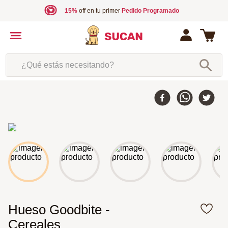
15%
off en tu primer
Pedido Programado
¿Qué estás necesitando?
Hueso Goodbite -
Cereales