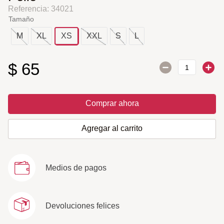
Referencia
:
34021
Tamaño
M
XL
XS
XXL
S
L
$
65
Comprar ahora
Agregar al carrito
Medios de pagos
Devoluciones felices