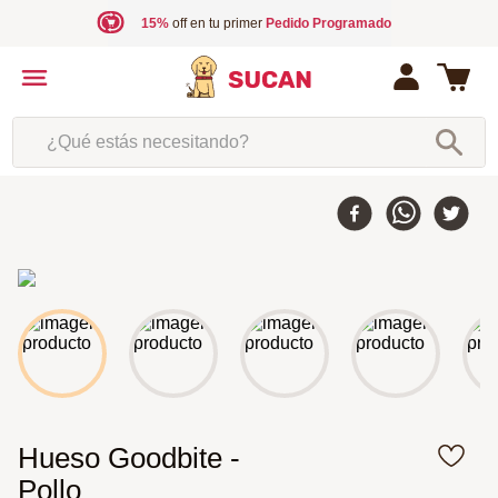
15%
off en tu primer
Pedido Programado
¿Qué estás necesitando?
Hueso Goodbite -
Pollo