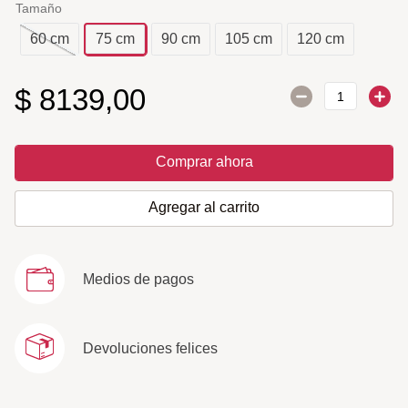
Tamaño
60 cm
75 cm
90 cm
105 cm
120 cm
$
8139
,
00
Comprar ahora
Agregar al carrito
Medios de pagos
Devoluciones felices