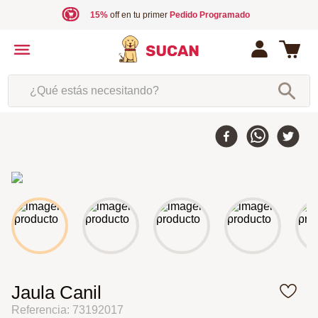
15%
off en tu primer
Pedido Programado
¿Qué estás necesitando?
Jaula Canil
Referencia
:
73192017