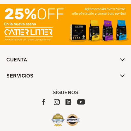
CUENTA
Mi Cuenta
SERVICIOS
Mis Compras
Pedido Programado
Carrito
SÍGUENOS
Servicios
Tienda
Sobre Sucan