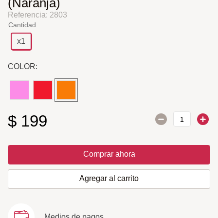
(Naranja)
Referencia
:
2803
Cantidad
x1
COLOR:
$
199
Comprar ahora
Agregar al carrito
Medios de pagos