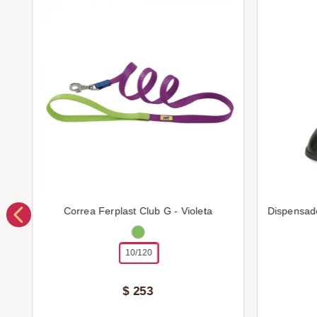
Correa Ferplast Club G - Violeta
Dispensad
10/120
$
253