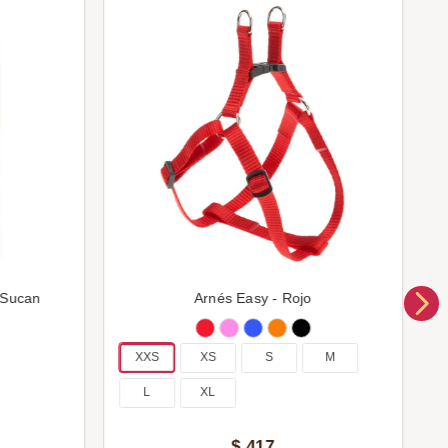
 Sucan
Arnés Easy - Rojo
XXS
XS
S
M
L
XL
$
417