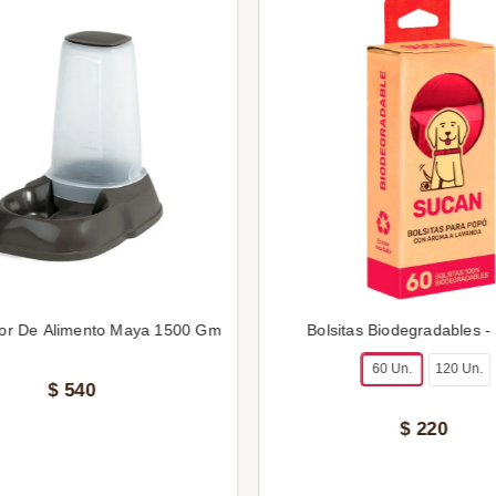
or De Alimento Maya 1500 Gm
Bolsitas Biodegradables -
60 Un.
120 Un.
$
540
$
220