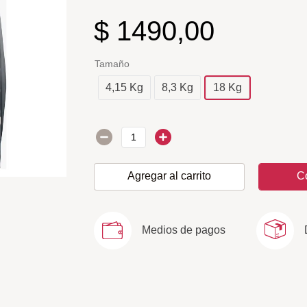
$
1490
,
00
Tamaño
4,15 Kg
8,3 Kg
18 Kg
Agregar al carrito
C
Medios de pagos