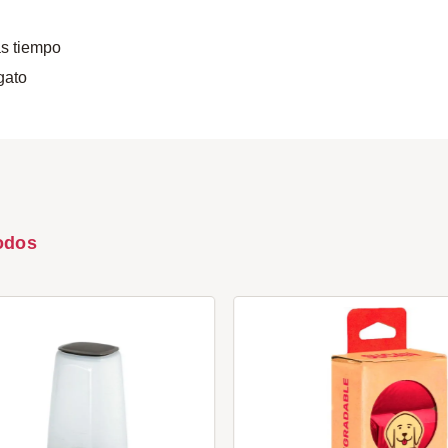
ás tiempo
gato
odos