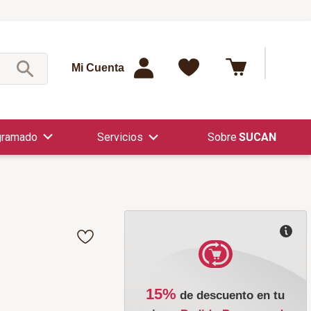
¿Qué est
Mi Cuenta
gramado
Servicios
SUCAN
15%
de descuento en tu