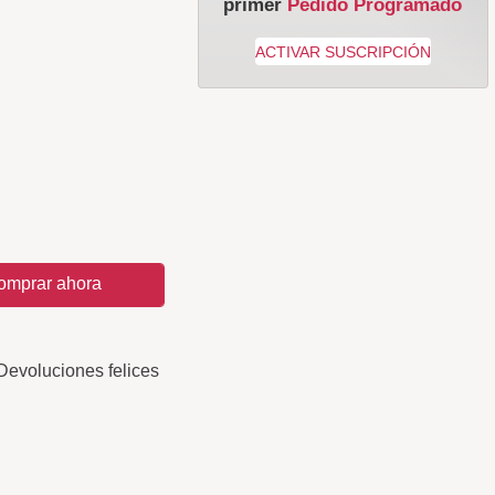
primer
Pedido Programado
omprar ahora
Devoluciones felices