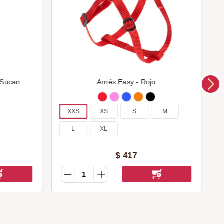
 Sucan
Arnés Easy - Rojo
XXS
XS
S
M
L
XL
$
417