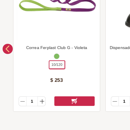
Correa Ferplast Club G - Violeta
Dispensad
10/120
$
253