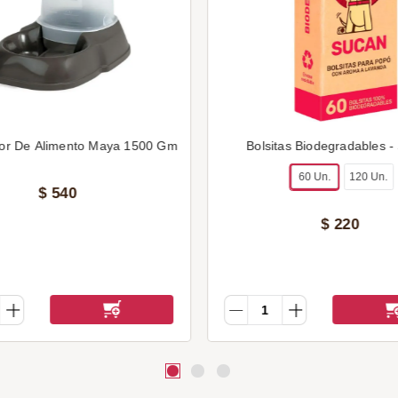
or De Alimento Maya 1500 Gm
Bolsitas Biodegradables -
60 Un.
120 Un.
$
540
$
220