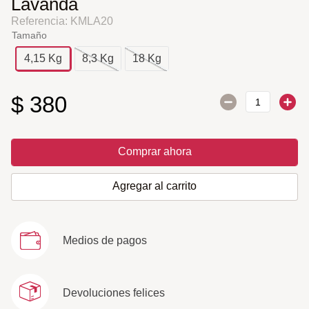
Lavanda
Referencia
:
KMLA20
Tamaño
4,15 Kg
8,3 Kg
18 Kg
$
380
Comprar ahora
Agregar al carrito
Medios de pagos
Devoluciones felices