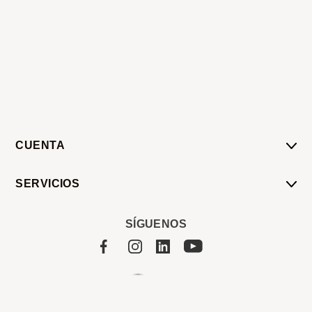
CUENTA
Mi Cuenta
SERVICIOS
Mis Compras
Pedido Programado
Carrito
SÍGUENOS
Servicios
Tienda
Sobre Sucan