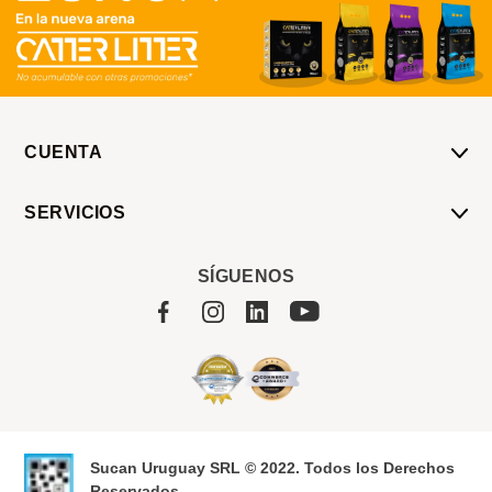
CUENTA
Mi Cuenta
SERVICIOS
Mis Compras
Pedido Programado
Carrito
SÍGUENOS
Servicios
Tienda
Sobre Sucan
Sucan Uruguay SRL © 2022. Todos los Derechos
Reservados