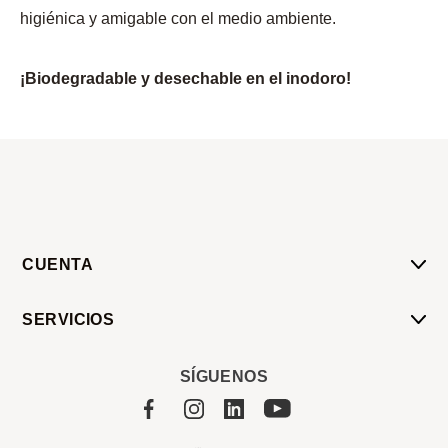
higiénica y amigable con el medio ambiente.
¡Biodegradable y desechable en el inodoro!
CUENTA
Mi Cuenta
SERVICIOS
Mis Compras
Pedido Programado
Carrito
SÍGUENOS
Servicios
Tienda
Sobre Sucan