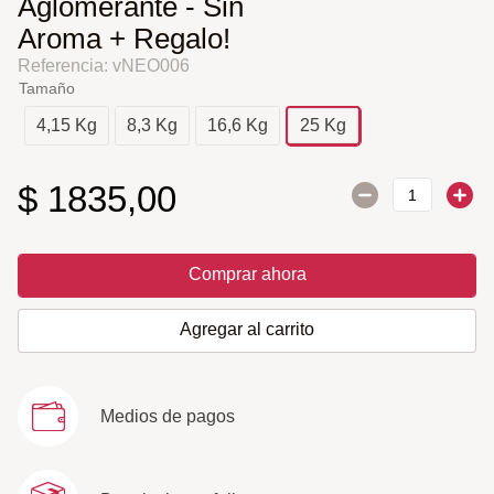
Aglomerante - Sin
Aroma + Regalo!
Referencia
:
vNEO006
Tamaño
4,15 Kg
8,3 Kg
16,6 Kg
25 Kg
$
1835
,
00
Comprar ahora
Agregar al carrito
Medios de pagos