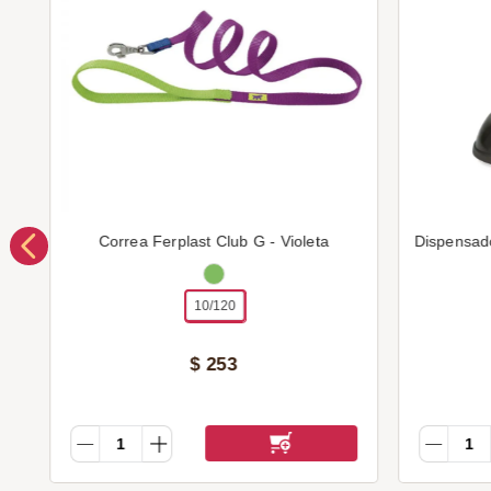
Correa Ferplast Club G - Violeta
Dispensad
10/120
$
253