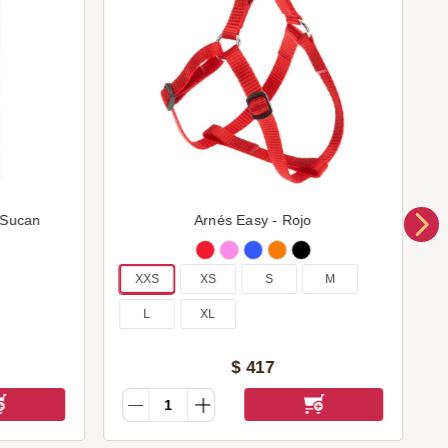
 Sucan
Arnés Easy - Rojo
XXS
XS
S
M
L
XL
$
417