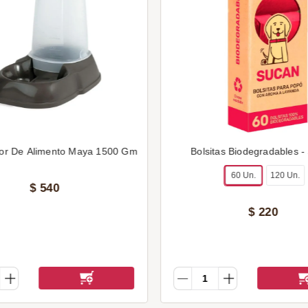
or De Alimento Maya 1500 Gm
Bolsitas Biodegradables -
60 Un.
120 Un.
$
540
$
220