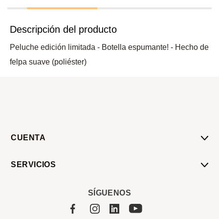
Descripción del producto
Peluche edición limitada - Botella espumante! - Hecho de
felpa suave (poliéster)
CUENTA
Mi Cuenta
SERVICIOS
Mis Compras
Pedido Programado
Carrito
SÍGUENOS
Servicios
Tienda
Sobre Sucan