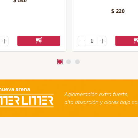
$
540
$
220