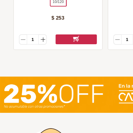
10/120
$
253