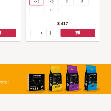
XXS
XS
S
M
L
XL
$
417