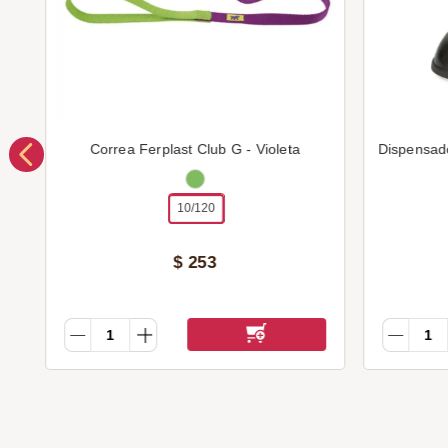
Correa Ferplast Club G - Violeta
Dispensad
10/120
$
253