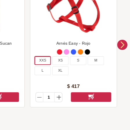
 Sucan
Arnés Easy - Rojo
XXS
XS
S
M
L
XL
$
417