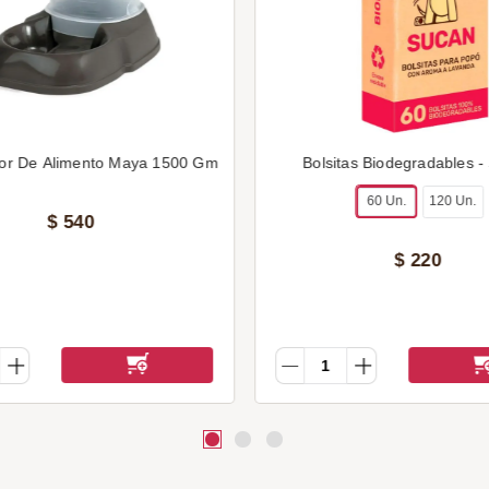
or De Alimento Maya 1500 Gm
Bolsitas Biodegradables -
60 Un.
120 Un.
$
540
$
220