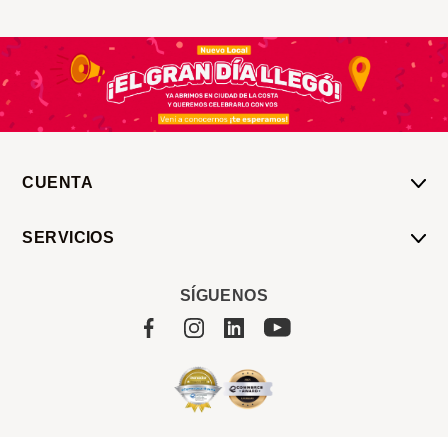
CUENTA
Mi Cuenta
SERVICIOS
Mis Compras
Pedido Programado
Carrito
SÍGUENOS
Servicios
Tienda
Sobre Sucan