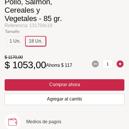
Pollo, Salmon,
Cereales y
Vegetales - 85 gr.
Referencia
:
131704x18
Tamaño
1 Un.
18 Un.
$
1170
,
00
$
1053
,
00
Ahorra
$
117
Comprar ahora
Agregar al carrito
Medios de pagos