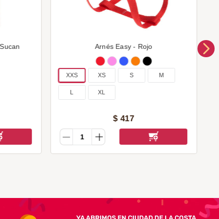
 Sucan
Arnés Easy - Rojo
XXS
XS
S
M
L
XL
$
417