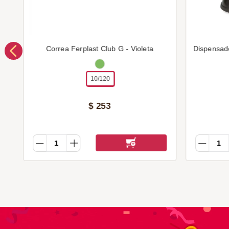
Correa Ferplast Club G - Violeta
Dispensad
10/120
$
253