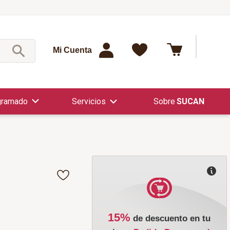
¿Qué est
Mi Cuenta
gramado
Servicios
SUCAN
15%
de descuento en tu