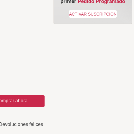
primer
Pedido Programado
omprar ahora
Devoluciones felices