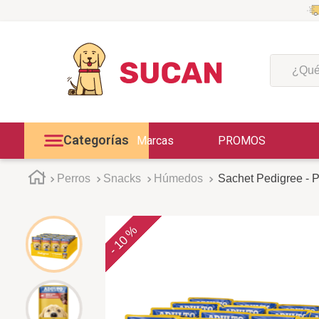
¿Qué est
Categorías
Marcas
PROMOS
Perros
Snacks
Húmedos
Sachet Pedigree - P
10 %
-