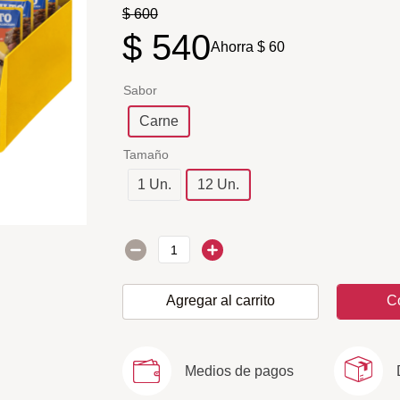
$
600
$
540
Ahorra
$
60
Sabor
Carne
Tamaño
1 Un.
12 Un.
Agregar al carrito
C
Medios de pagos