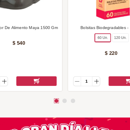
or De Alimento Maya 1500 Gm
Bolsitas Biodegradables -
60 Un.
120 Un.
$
540
$
220