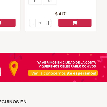
L
XL
$
417
EGUINOS EN