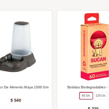
or De Alimento Maya 1500 Gm
Bolsitas Biodegradables -
60 Un.
120 Un.
$
540
$
220