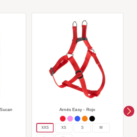
 Sucan
Arnés Easy - Rojo
XXS
XS
S
M