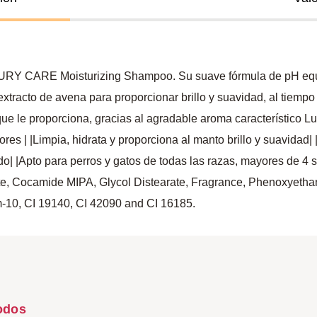
XURY CARE Moisturizing Shampoo. Su suave fórmula de pH equili
tracto de avena para proporcionar brillo y suavidad, al tiempo
 que le proporciona, gracias al agradable aroma característico 
res | |Limpia, hidrata y proporciona al manto brillo y suavidad|
do| |Apto para perros y gatos de todas las razas, mayores de 4
 Cocamide MIPA, Glycol Distearate, Fragrance, Phenoxyethano
-10, CI 19140, CI 42090 and CI 16185.
odos