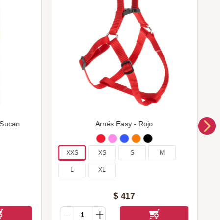
 Sucan
Arnés Easy - Rojo
XXS
XS
S
M
L
XL
$
417