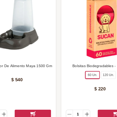
or De Alimento Maya 1500 Gm
Bolsitas Biodegradables -
60 Un.
120 Un.
$
540
$
220