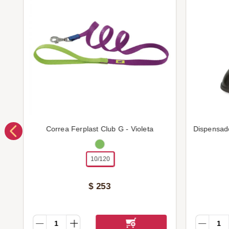
Correa Ferplast Club G - Violeta
Dispensad
10/120
$
253