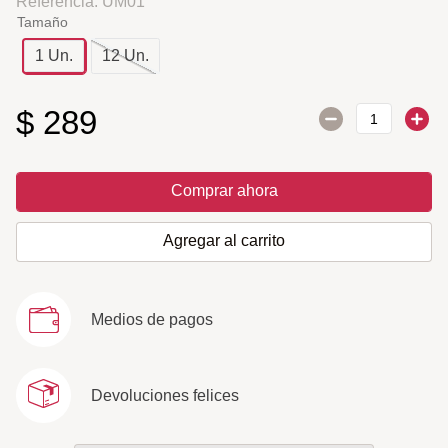
Referencia
:
UM01
Tamaño
1 Un.
12 Un.
$
289
Comprar ahora
Agregar al carrito
Medios de pagos
Devoluciones felices