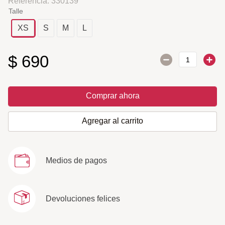
Referencia
:
330139
Talle
XS
S
M
L
$
690
Comprar ahora
Agregar al carrito
Medios de pagos
Devoluciones felices