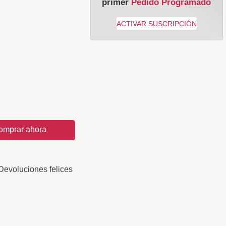
primer
Pedido Programado
omprar ahora
Devoluciones felices