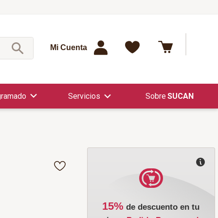
¿Qué est
Mi Cuenta
gramado
Servicios
SUCAN
15%
de descuento en tu