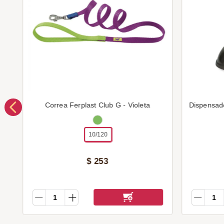
Correa Ferplast Club G - Violeta
Dispensad
10/120
$
253