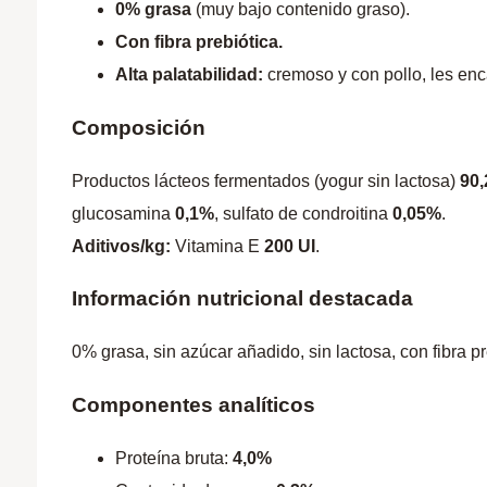
0% grasa
(muy bajo contenido graso).
Con fibra prebiótica.
Alta palatabilidad:
cremoso y con pollo, les enc
Composición
Productos lácteos fermentados (yogur sin lactosa)
90
glucosamina
0,1%
, sulfato de condroitina
0,05%
.
Aditivos/kg:
Vitamina E
200 UI
.
Información nutricional destacada
0% grasa, sin azúcar añadido, sin lactosa, con fibra p
Componentes analíticos
Proteína bruta:
4,0%