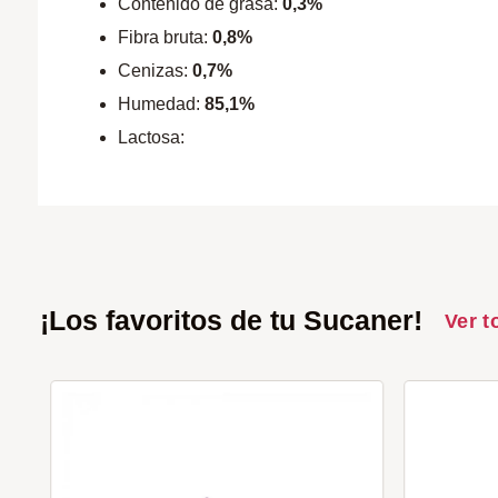
Contenido de grasa:
0,3%
Fibra bruta:
0,8%
Cenizas:
0,7%
Humedad:
85,1%
Lactosa:
¡Los favoritos de tu Sucaner!
Ver t