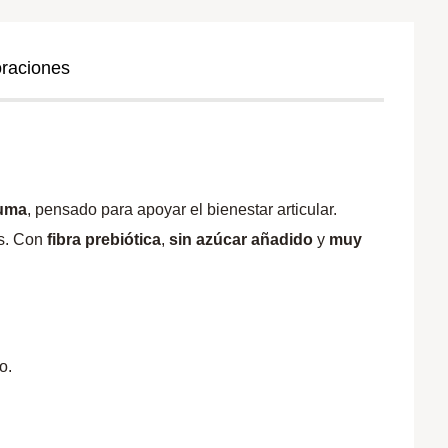
oraciones
cuma
, pensado para apoyar el bienestar articular.
os. Con
fibra prebiótica
,
sin azúcar añadido
y
muy
o.