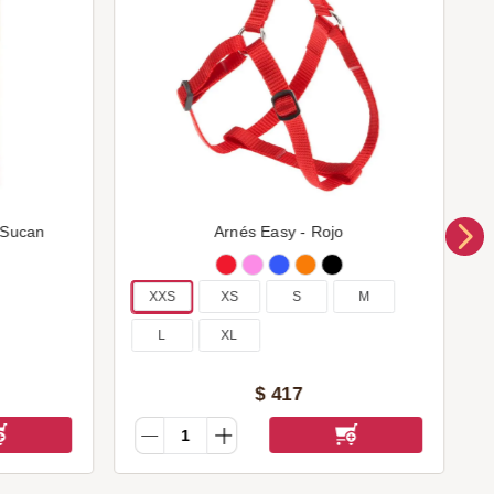
 Sucan
Arnés Easy - Rojo
XXS
XS
S
M
L
XL
$
417