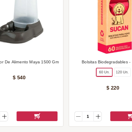
or De Alimento Maya 1500 Gm
Bolsitas Biodegradables -
60 Un.
120 Un.
$
540
$
220