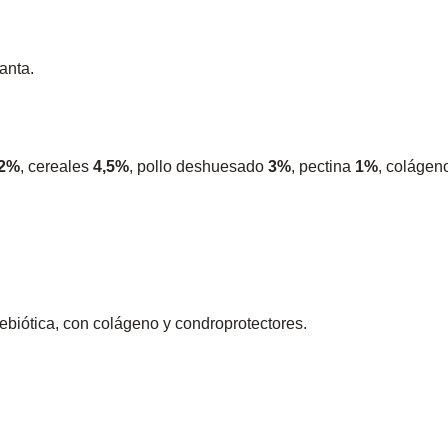
anta.
,2%
, cereales
4,5%
, pollo deshuesado
3%
, pectina
1%
, coláge
rebiótica, con colágeno y condroprotectores.