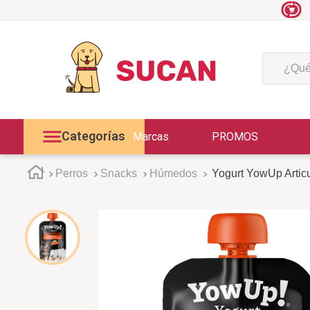
¿Qué est
Categorías
Marcas
PROMOS
Perros
Snacks
Húmedos
Yogurt YowUp Articu