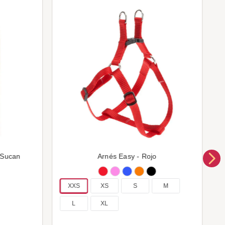
 Sucan
Arnés Easy - Rojo
XXS
XS
S
M
L
XL