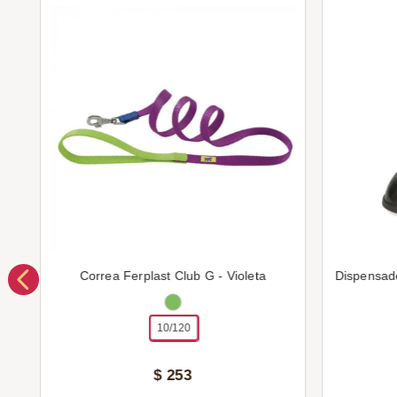
Correa Ferplast Club G - Violeta
Dispensad
10/120
$
253