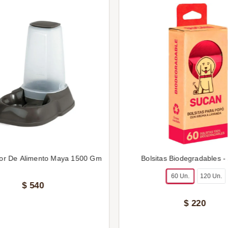
or De Alimento Maya 1500 Gm
Bolsitas Biodegradables -
60 Un.
120 Un.
$
540
$
220