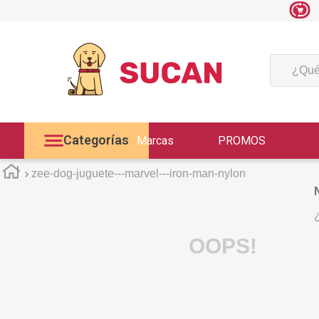
nte
Conocé más
¿Qué est
Categorías
Marcas
PROMOS
zee-dog-juguete---marvel---iron-man-nylon
OOPS!