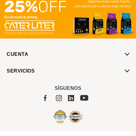
CUENTA
Mi Cuenta
SERVICIOS
Mis Compras
Pedido Programado
Carrito
SÍGUENOS
Servicios
Tienda
Sobre Sucan