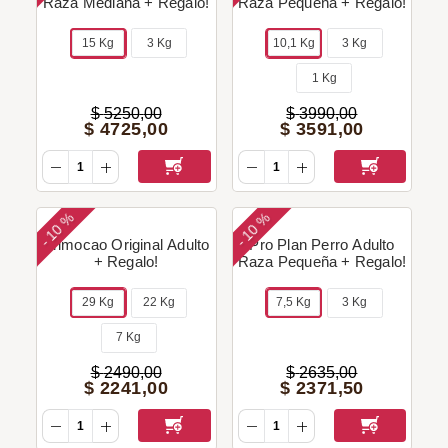
Raza Mediana + Regalo!
Raza Pequeña + Regalo!
15 Kg
3 Kg
10,1 Kg
3 Kg
1 Kg
$
5250
,
00
$
3990
,
00
$
4725
,
00
$
3591
,
00
10 %
10 %
-
-
Primocao Original Adulto
Pro Plan Perro Adulto
+ Regalo!
Raza Pequeña + Regalo!
29 Kg
22 Kg
7,5 Kg
3 Kg
7 Kg
$
2490
,
00
$
2635
,
00
$
2241
,
00
$
2371
,
50