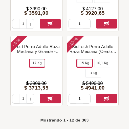
$
3990
,
00
$
4127
,
00
$
3591
,
00
$
3920
,
65
10 %
5 %
-
-
Frost Perro Adulto Raza
Biofresh Perro Adulto
Mediana y Grande -
Raza Mediana (Cerdo &
15+2 Kg + Regalo!
Ananá) + Regalo!
17 Kg
15 Kg
10,1 Kg
3 Kg
$
3909
,
00
$
5490
,
00
$
3713
,
55
$
4941
,
00
Mostrando
1
-
12
de
363