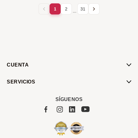
1
2
31
...
CUENTA
Mi Cuenta
SERVICIOS
Mis Compras
Pedido Programado
Carrito
SÍGUENOS
Servicios
Tienda
Sobre Sucan