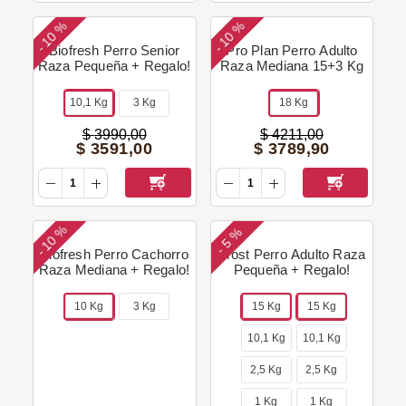
10 %
10 %
-
-
Biofresh Perro Senior
Pro Plan Perro Adulto
Raza Pequeña + Regalo!
Raza Mediana 15+3 Kg
10,1 Kg
3 Kg
18 Kg
$
3990
,
00
$
4211
,
00
$
3591
,
00
$
3789
,
90
10 %
5 %
-
-
Biofresh Perro Cachorro
Frost Perro Adulto Raza
Raza Mediana + Regalo!
Pequeña + Regalo!
10 Kg
3 Kg
15 Kg
15 Kg
10,1 Kg
10,1 Kg
2,5 Kg
2,5 Kg
1 Kg
1 Kg