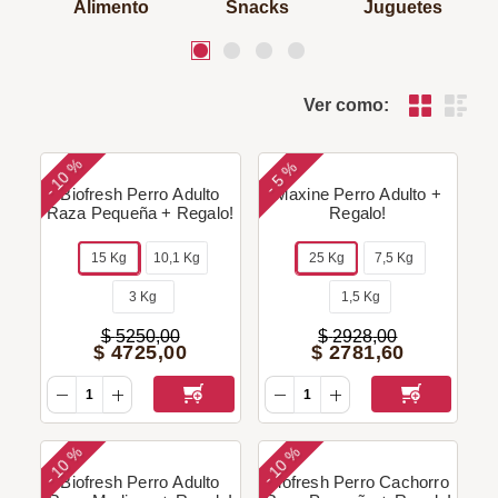
Alimento
Snacks
Juguetes
Ver como:
10 %
5 %
-
-
Biofresh Perro Adulto
Maxine Perro Adulto +
Raza Pequeña + Regalo!
Regalo!
15 Kg
10,1 Kg
25 Kg
7,5 Kg
3 Kg
1,5 Kg
$
5250
,
00
$
2928
,
00
$
4725
,
00
$
2781
,
60
10 %
10 %
-
-
Biofresh Perro Adulto
Biofresh Perro Cachorro