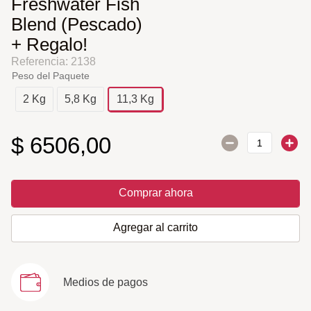
Freshwater Fish
Blend (Pescado)
+ Regalo!
Referencia
:
2138
Peso del Paquete
2 Kg
5,8 Kg
11,3 Kg
$
6506
,
00
Comprar ahora
Agregar al carrito
Medios de pagos