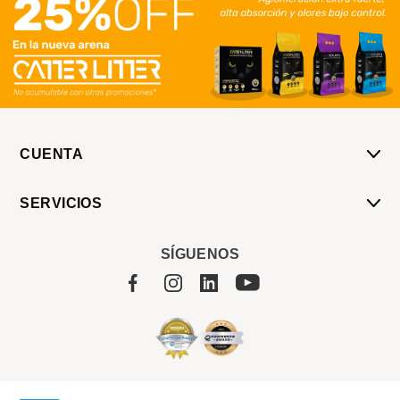
CUENTA
Mi Cuenta
SERVICIOS
Mis Compras
Pedido Programado
Carrito
SÍGUENOS
Servicios
Tienda
Sobre Sucan