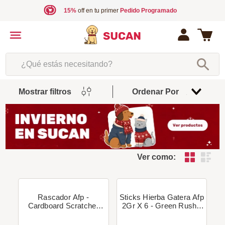
15%
off en tu primer
Pedido Programado
¿Qué estás necesitando?
Mostrar filtros
Ordenar Por
Relevancia
Ver como:
Rascador Afp -
Sticks Hierba Gatera Afp
Cardboard Scratcher
2Gr X 6 - Green Rush -
Regular
Con Juguete