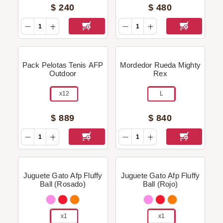
$
240
$
480
Pack Pelotas Tenis AFP
Mordedor Rueda Mighty
Outdoor
Rex
x12
L
$
889
$
840
Juguete Gato Afp Fluffy
Juguete Gato Afp Fluffy
Ball (Rosado)
Ball (Rojo)
x1
x1