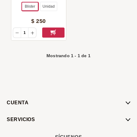
Blister
Unidad
$
250
Mostrando
1
-
1
de
1
CUENTA
Mi Cuenta
SERVICIOS
Mis Compras
Pedido Programado
Carrito