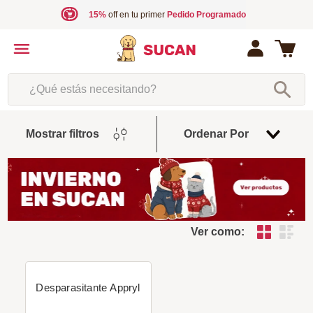
15%
off en tu primer
Pedido Programado
¿Qué estás necesitando?
Fecha
Mostrar filtros
Ordenar Por
De
Release
Ver como:
Desparasitante Appryl